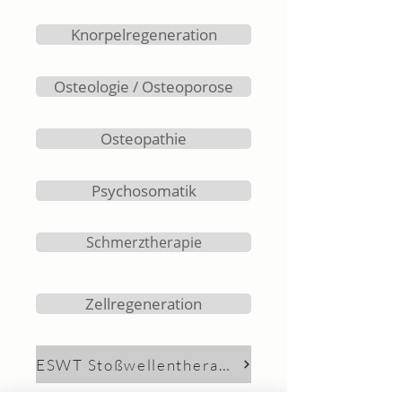
Knorpelregeneration
Osteologie / Osteoporose
Osteopathie
Psychosomatik
Schmerztherapie
Zellregeneration
ESWT Stoßwellentherapie